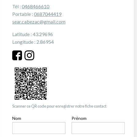
Tél :
0468466610
Portable :
0687044419
sear.cabezac@gmail.com
Latitude : 43.29696
Longitude : 2.86954
Scanner ce QR code pour enregistrer notre fiche contact
Nom
Prénom